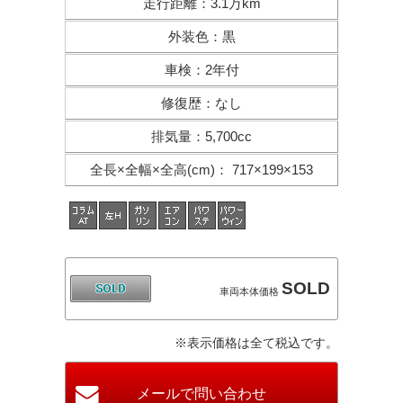
走行距離
：
3.1万km
外装色
：
黒
車検
：
2年付
修復歴
：
なし
排気量
：
5,700cc
全長×全幅×
全高(cm)
：
717×199×153
SOLD
車両本体価格
※表示価格は全て税込です。