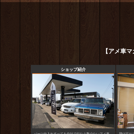
【アメ車マ
ショップ紹介
パーツ仕入れすべてを自社で行なう数少ないアメ車
飛び石だ