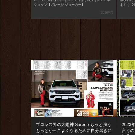
ショップ【ガレージ ジョーカー】
ます！【
2016/4/5
プロレス界の太陽神 Sareee もっと強く
202
もっとかっこよくなるために自分磨きに
言うの