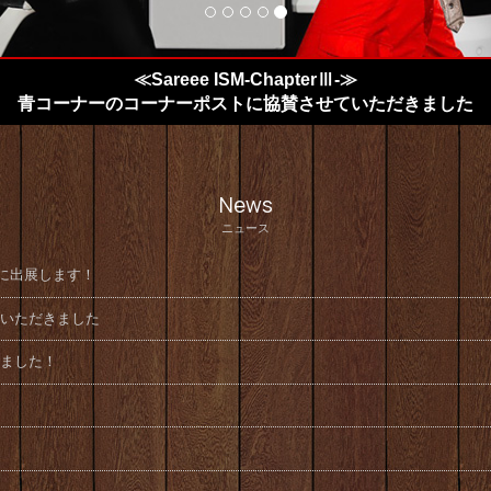
≪Sareee ISM-ChapterⅢ-≫
青コーナーのコーナーポストに
協賛させていただきました
News
ニュース
aに出展します！
いただきました
ました！