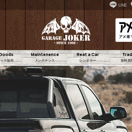
LINE
.Goods
Maintenence
Reat a Car
Trad
.グッズ販売
メンテナンス
レンタカー
無料買