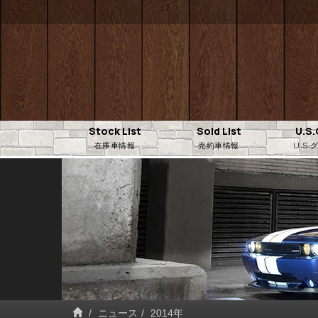
Stock List
Sold List
U.S
在庫車情報
売約車情報
U.S
ニュース
2014年