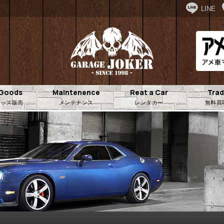
LINE
.Goods
Maintenence
Reat a Car
Trad
.グッズ販売
メンテナンス
レンタカー
無料買