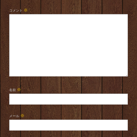
※
コメント
※
名前
※
メール