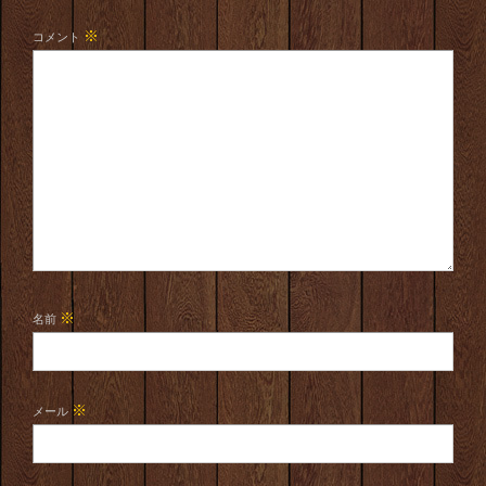
※
コメント
※
名前
※
メール