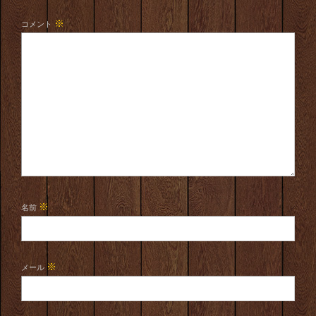
※
コメント
※
名前
※
メール