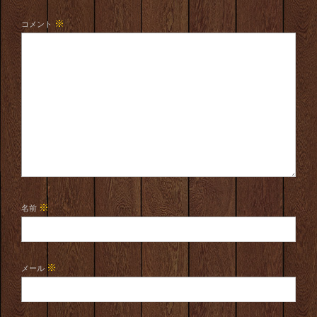
※
コメント
※
名前
※
メール