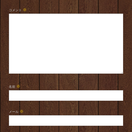
※
コメント
※
名前
※
メール