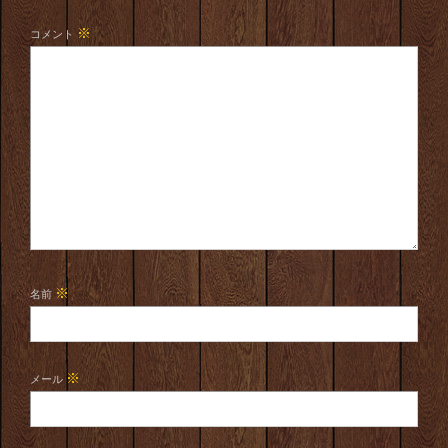
※
コメント
※
名前
※
メール