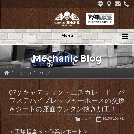
Menu
Mechanic Blog
ニュース
ブログ
07ｙキャデラック・エスカレード パ
ワステハイプレッシャーホースの交換
＆シートの座面ウレタン抜き加工！
ブログ
2015年10月6日
＜工場担当Ｓ・作業レポート＞